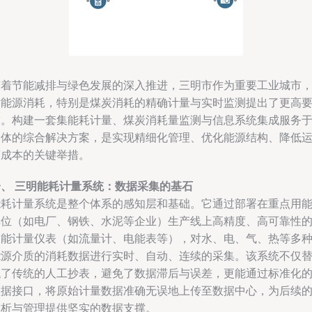
随着节能减排与绿色发展的深入推进，三明市作为重要工业城市
对能源消耗，特别是煤炭消耗的精确计量与实时监测提出了更高
求。构建一套集能耗计量、煤炭消耗量监测与信息系统集成服务
一体的综合解决方案，是实现精细化管理、优化能源结构、降低
营成本的关键举措。
一、 三明能耗计量系统：数据采集的基石
能耗计量系统是整个体系的感知层和基础。它通过部署在重点用
单位（如电厂、钢铁、水泥等企业）生产线上高精度、高可靠性
智能计量仪表（如流量计、电能表等），对水、电、气、热等多
能源介质的消耗数据进行实时、自动、连续的采集。该系统不仅
代了传统的人工抄表，避免了数据滞后与误差，更能通过标准化
数据接口，将原始计量数据准确无误地上传至数据中心，为后续
分析与管理提供坚实的数据支撑。