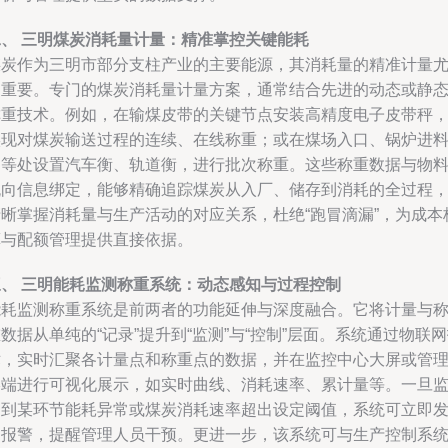
二、 三明煤炭消耗量计量：精准掌控关键能耗
煤炭作为三明市部分支柱产业的主要能源，其消耗量的精准计量
为重要。专门的煤炭消耗量计量方案，通常结合先进的动态或静
称重技术。例如，在输煤皮带的关键节点安装高精度电子皮带秤
实现对煤炭输送过程的连续、在线称重；或在煤场入口、锅炉进
口等处设置汽车衡、轨道衡，进行批次称重。这些称重数据与物
流向信息绑定，能够精确追踪煤炭从入厂、储存到消耗的全过程
清晰掌握消耗量与生产活动的对应关系，杜绝“跑冒滴漏”，为成本
算与配额管理提供直接依据。
三、 三明能耗监测称重系统：动态感知与过程控制
能耗监测称重系统是前两者的功能延伸与深度融合。它将计量与
数据从单纯的“记录”提升到“监测”与“控制”层面。系统通过物联
术，实时汇聚各计量点和称重点的数据，并在监控中心大屏或管
终端进行可视化展示，如实时曲线、消耗速率、累计量等。一旦
测到某环节能耗异常或煤炭消耗速率超出设定阈值，系统可立即
出报警，提醒管理人员干预。更进一步，该系统可与生产控制系