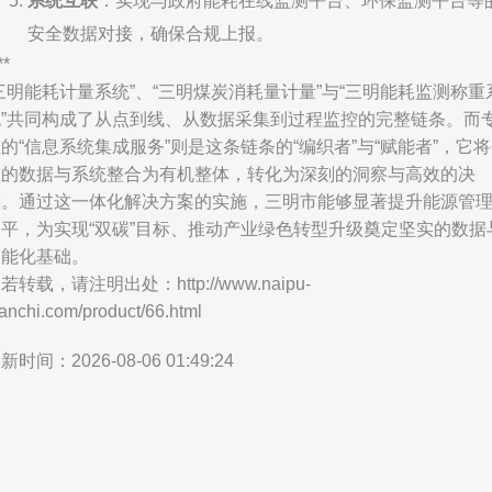
系统互联
：实现与政府能耗在线监测平台、环保监测平台等
安全数据对接，确保合规上报。
**
三明能耗计量系统”、“三明煤炭消耗量计量”与“三明能耗监测称重
统”共同构成了从点到线、从数据采集到过程监控的完整链条。而
的“信息系统集成服务”则是这条链条的“编织者”与“赋能者”，它
散的数据与系统整合为有机整体，转化为深刻的洞察与高效的决
策。通过这一体化解决方案的实施，三明市能够显著提升能源管
水平，为实现“双碳”目标、推动产业绿色转型升级奠定坚实的数据
智能化基础。
若转载，请注明出处：http://www.naipu-
anchi.com/product/66.html
新时间：2026-08-06 01:49:24