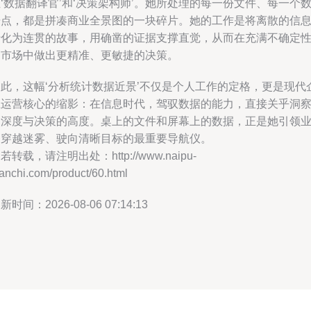
‘数据翻译官’和‘决策架构师’。她所处理的每一份文件、每一个
据点，都是拼凑商业全景图的一块碎片。她的工作是将离散的信
转化为连贯的故事，用确凿的证据支撑直觉，从而在充满不确定
的市场中做出更精准、更敏捷的决策。
因此，这幅‘分析统计数据近景’不仅是个人工作的定格，更是现代
业运营核心的缩影：在信息时代，驾驭数据的能力，直接关乎洞
的深度与决策的高度。桌上的文件和屏幕上的数据，正是她引领
务穿越迷雾、驶向清晰目标的最重要导航仪。
若转载，请注明出处：http://www.naipu-
anchi.com/product/60.html
新时间：2026-08-06 07:14:13